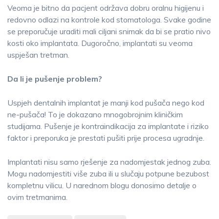
Veoma je bitno da pacjent održava dobru oralnu higijenu i
redovno odlazi na kontrole kod stomatologa. Svake godine
se preporučuje uraditi mali ciljani snimak da bi se pratio nivo
kosti oko implantata. Dugoročno, implantati su veoma
uspješan tretman.
Da li je pušenje problem?
Uspjeh dentalnih implantat je manji kod pušača nego kod
ne-pušača! To je dokazano mnogobrojnim kliničkim
studijama. Pušenje je kontraindikacija za implantate i riziko
faktor i preporuka je prestati pušiti prije procesa ugradnje.
Implantati nisu samo rješenje za nadomjestak jednog zuba.
Mogu nadomjestiti više zuba ili u slučaju potpune bezubost
kompletnu vilicu. U narednom blogu donosimo detalje o
ovim tretmanima.