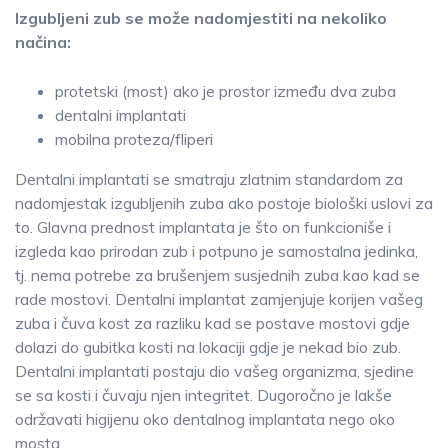
Izgubljeni zub se može nadomjestiti na nekoliko
načina:
protetski (most) ako je prostor između dva zuba
dentalni implantati
mobilna proteza/fliperi
Dentalni implantati se smatraju zlatnim standardom za
nadomjestak izgubljenih zuba ako postoje biološki uslovi za
to. Glavna prednost implantata je što on funkcioniše i
izgleda kao prirodan zub i potpuno je samostalna jedinka,
tj. nema potrebe za brušenjem susjednih zuba kao kad se
rade mostovi. Dentalni implantat zamjenjuje korijen vašeg
zuba i čuva kost za razliku kad se postave mostovi gdje
dolazi do gubitka kosti na lokaciji gdje je nekad bio zub.
Dentalni implantati postaju dio vašeg organizma, sjedine
se sa kosti i čuvaju njen integritet. Dugoročno je lakše
održavati higijenu oko dentalnog implantata nego oko
mosta.