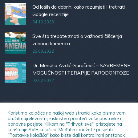
Od loših do dobrih: kako razumjeti i tretirati
Google recenzije
04.10.2023
Sve što trebate znati o važnosti čišćenja
zubnog kamenca
25.09.2022
Dr. Mersiha Avdić-Saračević – SAVREMENE
MOGUĆNOSTI TERAPIJE PARODONTOZE
02.02.2022
Koristimo kolačiće na našoj web stranici kako bismo vam
pružili najrelevantnije iskustvo pamteći vaše postavke i
ponovne posjete. Klikom na "Prihvati sve", pristajete na
© 2023 Dental Office | Sva prava zadržana.
korištenje SVIH kolačića. Međutim, možete posjetiti
"Postavke kolačića" kako biste dali kontrolirani pristanak.