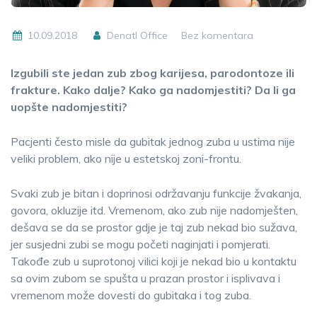
10.09.2018
Denatl Office
Bez komentara
Izgubili ste jedan zub zbog karijesa, parodontoze ili
frakture. Kako dalje? Kako ga nadomjestiti? Da li ga
uopšte nadomjestiti?
Pacjenti često misle da gubitak jednog zuba u ustima nije
veliki problem, ako nije u estetskoj zoni-frontu.
Svaki zub je bitan i doprinosi održavanju funkcije žvakanja,
govora, okluzije itd. Vremenom, ako zub nije nadomješten,
dešava se da se prostor gdje je taj zub nekad bio sužava,
jer susjedni zubi se mogu početi naginjati i pomjerati.
Takođe zub u suprotonoj vilici koji je nekad bio u kontaktu
sa ovim zubom se spušta u prazan prostor i isplivava i
vremenom može dovesti do gubitaka i tog zuba.