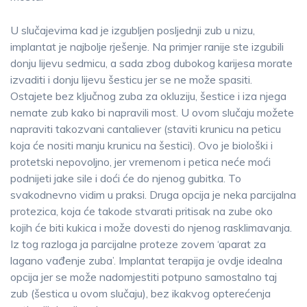
U slučajevima kad je izgubljen posljednji zub u nizu,
implantat je najbolje rješenje. Na primjer ranije ste izgubili
donju lijevu sedmicu, a sada zbog dubokog karijesa morate
izvaditi i donju lijevu šesticu jer se ne može spasiti.
Ostajete bez ključnog zuba za okluziju, šestice i iza njega
nemate zub kako bi napravili most. U ovom slučaju možete
napraviti takozvani cantaliever (staviti krunicu na peticu
koja će nositi manju krunicu na šestici). Ovo je biološki i
protetski nepovoljno, jer vremenom i petica neće moći
podnijeti jake sile i doći će do njenog gubitka. To
svakodnevno vidim u praksi. Druga opcija je neka parcijalna
protezica, koja će takode stvarati pritisak na zube oko
kojih će biti kukica i može dovesti do njenog rasklimavanja.
Iz tog razloga ja parcijalne proteze zovem ‘aparat za
lagano vađenje zuba’. Implantat terapija je ovdje idealna
opcija jer se može nadomjestiti potpuno samostalno taj
zub (šestica u ovom slučaju), bez ikakvog opterećenja