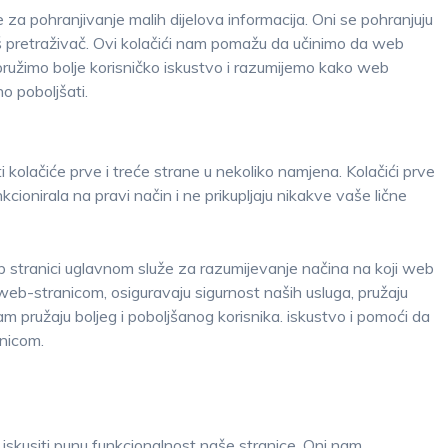
 za pohranjivanje malih dijelova informacija. Oni se pohranjuju
 pretraživač. Ovi kolačići nam pomažu da učinimo da web
, pružimo bolje korisničko iskustvo i razumijemo kako web
no poboljšati.
i kolačiće prve i treće strane u nekoliko namjena. Kolačići prve
ionirala na pravi način i ne prikupljaju nikakve vaše lične
eb stranici uglavnom služe za razumijevanje načina na koji web
 web-stranicom, osiguravaju sigurnost naših usluga, pružaju
m pružaju boljeg i poboljšanog korisnika. iskustvo i pomoći da
nicom.
i iskusiti punu funkcionalnost naše stranice. Oni nam