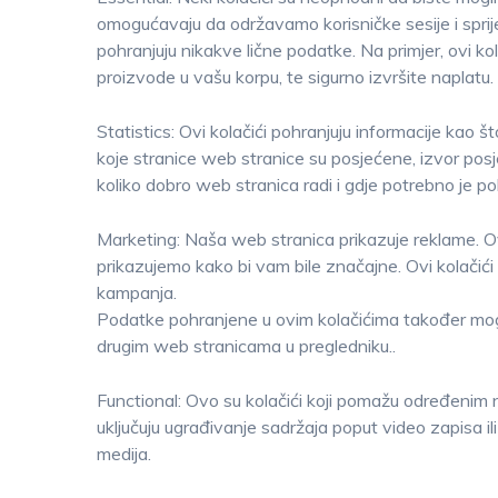
omogućavaju da održavamo korisničke sesije i spriječ
pohranjuju nikakve lične podatke. Na primjer, ovi k
proizvode u vašu korpu, te sigurno izvršite naplatu.
Statistics: Ovi kolačići pohranjuju informacije kao št
koje stranice web stranice su posjećene, izvor pos
koliko dobro web stranica radi i gdje potrebno je po
Marketing: Naša web stranica prikazuje reklame. Ov
prikazujemo kako bi vam bile značajne. Ovi kolači
kampanja.
Podatke pohranjene u ovim kolačićima također mogu k
drugim web stranicama u pregledniku..
Functional: Ovo su kolačići koji pomažu određenim 
uključuju ugrađivanje sadržaja poput video zapisa i
medija.