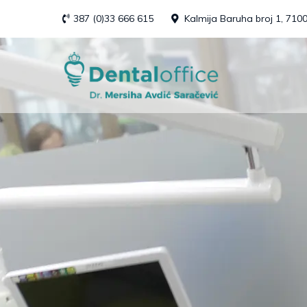
Skip
387 (0)33 666 615
Kalmija Baruha broj 1, 710
to
content