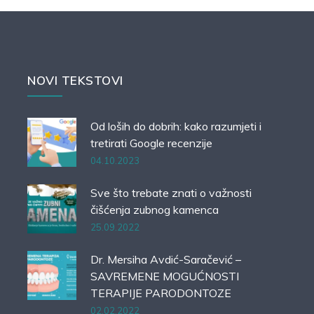
NOVI TEKSTOVI
Od loših do dobrih: kako razumjeti i
tretirati Google recenzije
04.10.2023
Sve što trebate znati o važnosti
čišćenja zubnog kamenca
25.09.2022
Dr. Mersiha Avdić-Saračević –
SAVREMENE MOGUĆNOSTI
TERAPIJE PARODONTOZE
02.02.2022