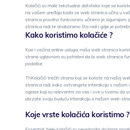
Kolačići su male tekstualne datoteke koje se koriste
na vašem uređaju kada se web stranica učita u vaš
stranica pravilno funkcionira, učinimo je sigurnijom
stranica radi te analiziramo šta radi i gdje je potreb
Kako koristimo kolačiće ?
Kao i većina online usluga, naša web stranica korist
strane uglavnom su potrebni da bi web stranica funkc
podatke.
ThKolačići trećih strana koji se koriste na našoj w
stranica radi, kako ostvarujete interakciju s našom
oglase koji su relevantni za vas i sve u svemu da va
ubrzate svoju buduću interakciju s našom web-stra
Koje vrste kolačića koristimo ?
Essential: Neki kolačići su neophodni da biste mogl