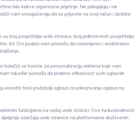
imo bilo kakve sigurnosne prijetnje. Ne prikupljaju i ne
olačići vam omogućavaju da se prijavite na svoj račun i dodate
o su broj posjetitelja web stranice, broj jedinstvenih posjetitelja,
jete, itd. Ovi podaci nam pomažu da razumijemo i analiziramo
boljšanje.
i kolačići se koriste za personalizaciju reklama koje vam
ći nam također pomažu da pratimo efikasnost ovih oglasnih
oristiti treći pružatelji oglasa za prikazivanje oglasa na
nebitnim funkcijama na našoj web stranici. Ove funkcionalnosti
li dijeljenje sadržaja web stranice na platformama društvenih