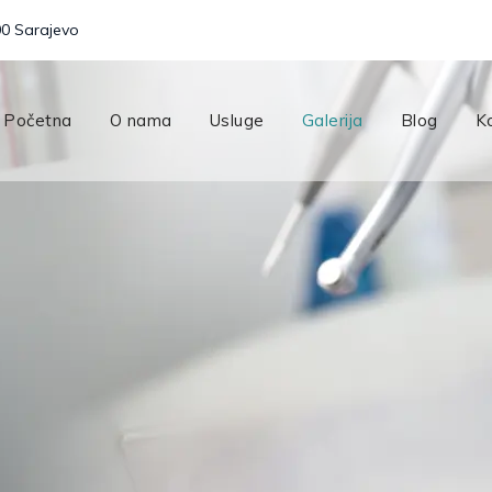
00 Sarajevo
Početna
O nama
Usluge
Galerija
Blog
K