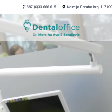
Skip
387 (0)33 666 615
Kalmija Baruha broj 1, 710
to
content