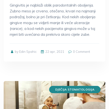
Gingivitis je najblaži oblik parodontalnih oboljenja.
Zubno meso je crveno, otečeno, krvari na najmanji
podražaj, bolno je pri četkanju. Kod nekih oboljenja
gingive mogu se vidjeti manje ili veće ulceracije
(ranice), a kod nekih pacijenata gingiva može u toj
mjeri biti uvećana da prekriva skoro cijele zube.
by Edin Spahic
22 apr, 2021
0
Comment
DJEČIJA STOMATOLOGIJA