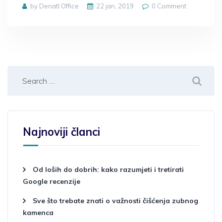
by Denatl Office
22 jan, 2019
0
Comment
Najnoviji članci
Od loših do dobrih: kako razumjeti i tretirati
Google recenzije
Sve što trebate znati o važnosti čišćenja zubnog
kamenca