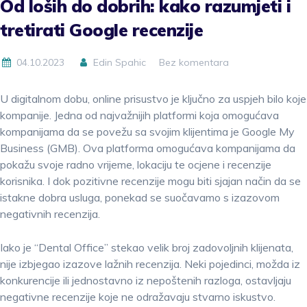
Od loših do dobrih: kako razumjeti i
tretirati Google recenzije
04.10.2023
Edin Spahic
Bez komentara
U digitalnom dobu, online prisustvo je ključno za uspjeh bilo koje
kompanije. Jedna od najvažnijih platformi koja omogućava
kompanijama da se povežu sa svojim klijentima je Google My
Business (GMB). Ova platforma omogućava kompanijama da
pokažu svoje radno vrijeme, lokaciju te ocjene i recenzije
korisnika. I dok pozitivne recenzije mogu biti sjajan način da se
istakne dobra usluga, ponekad se suočavamo s izazovom
negativnih recenzija.
Iako je “Dental Office” stekao velik broj zadovoljnih klijenata,
nije izbjegao izazove lažnih recenzija. Neki pojedinci, možda iz
konkurencije ili jednostavno iz nepoštenih razloga, ostavljaju
negativne recenzije koje ne odražavaju stvarno iskustvo.