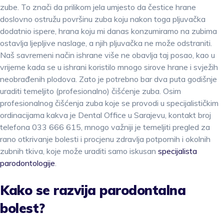
zube. To znači da prilikom jela umjesto da čestice hrane
doslovno ostružu površinu zuba koju nakon toga pljuvačka
dodatnio ispere, hrana koju mi danas konzumiramo na zubima
ostavlja ljepljive naslage, a njih pljuvačka ne može odstraniti.
Naš savremeni način ishrane više ne obavlja taj posao, kao u
vrijeme kada se u ishrani koristilo mnogo sirove hrane i svježih
neobrađenih plodova. Zato je potrebno bar dva puta godišnje
uraditi temeljito (profesionalno) čišćenje zuba. Osim
profesionalnog čišćenja zuba koje se provodi u specijalističkim
ordinacijama kakva je Dental Office u Sarajevu, kontakt broj
telefona 033 666 615, mnogo važniji je temeljiti pregled za
rano otkrivanje bolesti i procjenu zdravlja potpornih i okolnih
zubnih tkiva, koje može uraditi samo iskusan
specijalista
parodontologije
.
Kako se razvija parodontalna
bolest?