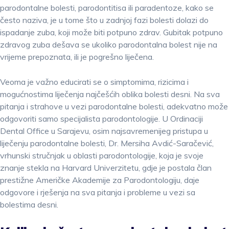
parodontalne bolesti, parodontitisa ili paradentoze, kako se
često naziva, je u tome što u zadnjoj fazi bolesti dolazi do
ispadanje zuba, koji može biti potpuno zdrav. Gubitak potpuno
zdravog zuba dešava se ukoliko parodontalna bolest nije na
vrijeme prepoznata, ili je pogrešno liječena.
Veoma je važno educirati se o simptomima, rizicima i
mogućnostima liječenja najčešćih oblika bolesti desni. Na sva
pitanja i strahove u vezi parodontalne bolesti, adekvatno može
odgovoriti samo specijalista parodontologije. U Ordinaciji
Dental Office u Sarajevu, osim najsavremenijeg pristupa u
liječenju parodontalne bolesti, Dr. Mersiha Avdić-Saračević,
vrhunski stručnjak u oblasti parodontologije, koja je svoje
znanje stekla na Harvard Univerzitetu, gdje je postala član
prestižne Američke Akademije za Parodontologiju, daje
odgovore i rješenja na sva pitanja i probleme u vezi sa
bolestima desni.