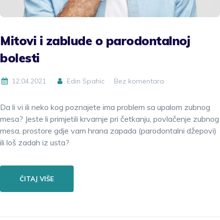
Mitovi i zablude o parodontalnoj
bolesti
12.04.2021
Edin Spahic
Bez komentara
Da li vi ili neko kog poznajete ima problem sa upalom zubnog
mesa? Jeste li primjetili krvarnje pri četkanju, povlačenje zubnog
mesa, prostore gdje vam hrana zapada (parodontalni džepovi)
ili loš zadah iz usta?
ČITAJ VIŠE