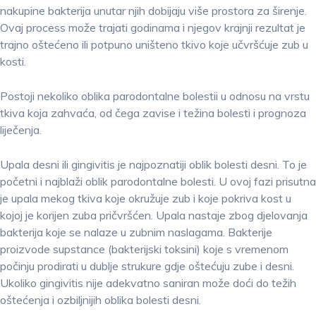
nakupine bakterija unutar njih dobijaju više prostora za širenje.
Ovaj process može trajati godinama i njegov krajnji rezultat je
trajno oštećeno ili potpuno uništeno tkivo koje učvršćuje zub u
kosti.
Postoji nekoliko oblika parodontalne bolestii u odnosu na vrstu
tkiva koja zahvaća, od čega zavise i težina bolesti i prognoza
liječenja.
Upala desni ili gingivitis je najpoznatiji oblik bolesti desni. To je
početni i najblaži oblik parodontalne bolesti. U ovoj fazi prisutna
je upala mekog tkiva koje okružuje zub i koje pokriva kost u
kojoj je korijen zuba pričvršćen. Upala nastaje zbog djelovanja
bakterija koje se nalaze u zubnim naslagama. Bakterije
proizvode supstance (bakterijski toksini) koje s vremenom
počinju prodirati u dublje strukure gdje oštećuju ​​zube i desni.
Ukoliko gingivitis nije adekvatno saniran može doći do težih
oštećenja i ozbiljnijih oblika bolesti desni.