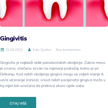
Gingivitis
22.04.2021
Edin Spahic
Bez komentara
Gingivitis je najblaži oblik parodontalnih oboljenja. Zubno meso
je crveno, otečeno, krvari na najmanji podražaj, bolno je pri
četkanju. Kod nekih oboljenja gingive mogu se vidjeti manje ili
veće ulceracije (ranice), a kod nekih pacijenata gingiva može u
toj mjeri biti uvećana da prekriva skoro cijele zube.
ČITAJ VIŠE