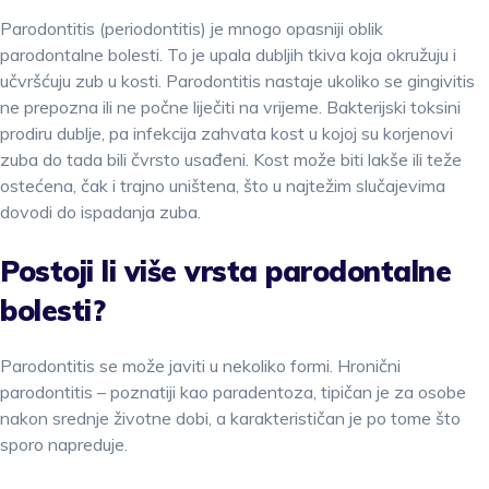
Parodontitis (periodontitis) je mnogo opasniji oblik
parodontalne bolesti. To je upala dubljih tkiva koja okružuju i
učvršćuju zub u kosti. Parodontitis nastaje ukoliko se gingivitis
ne prepozna ili ne počne liječiti na vrijeme. Bakterijski toksini
prodiru dublje, pa infekcija zahvata kost u kojoj su korjenovi
zuba do tada bili čvrsto usađeni. Kost može biti lakše ili teže
ostećena, čak i trajno uništena, što u najtežim slučajevima
dovodi do ispadanja zuba.
Postoji li više vrsta parodontalne
bolesti?
Parodontitis se može javiti u nekoliko formi. Hronični
parodontitis – poznatiji kao paradentoza, tipičan je za osobe
nakon srednje životne dobi, a karakterističan je po tome što
sporo napreduje.