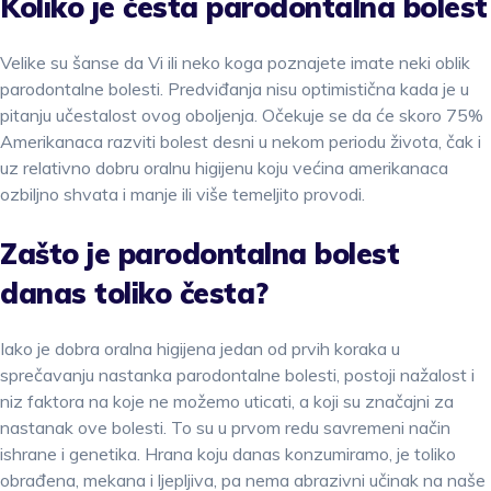
Koliko je česta parodontalna bolest
Velike su šanse da Vi ili neko koga poznajete imate neki oblik
parodontalne bolesti. Predviđanja nisu optimistična kada je u
pitanju učestalost ovog oboljenja. Očekuje se da će skoro 75%
Amerikanaca razviti bolest desni u nekom periodu života, čak i
uz relativno dobru oralnu higijenu koju većina amerikanaca
ozbiljno shvata i manje ili više temeljito provodi.
Zašto je parodontalna bolest
danas toliko česta?
Iako je dobra oralna higijena jedan od prvih koraka u
sprečavanju nastanka parodontalne bolesti, postoji nažalost i
niz faktora na koje ne možemo uticati, a koji su značajni za
nastanak ove bolesti. To su u prvom redu savremeni način
ishrane i genetika. Hrana koju danas konzumiramo, je toliko
obrađena, mekana i ljepljiva, pa nema abrazivni učinak na naše