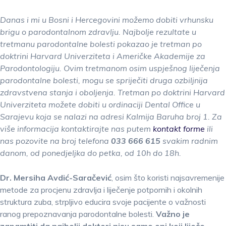
Danas i mi u Bosni i Hercegovini možemo dobiti vrhunsku
brigu o parodontalnom zdravlju. Najbolje rezultate u
tretmanu parodontalne bolesti pokazao je tretman po
doktrini Harvard Univerziteta i Američke Akademije za
Parodontologiju. Ovim tretmanom osim uspješnog liječenja
parodontalne bolesti, mogu se spriječiti druga ozbiljnija
zdravstvena stanja i oboljenja. Tretman po doktrini Harvard
Univerziteta možete dobiti u ordinaciji Dental Office u
Sarajevu koja se nalazi na adresi Kalmija Baruha broj 1. Za
više informacija kontaktirajte nas putem
kontakt forme
ili
nas pozovite na broj telefona
033 666 615
svakim radnim
danom, od ponedjeljka do petka, od 10h do 18h.
Dr. Mersiha Avdić-Saračević
, osim što koristi najsavremenije
metode za procjenu zdravlja i liječenje potpornih i okolnih
struktura zuba, strpljivo educira svoje pacijente o važnosti
ranog prepoznavanja parodontalne bolesti.
Važno je
zapamtiti da najbolji doktori nisu samo oni koji liječe