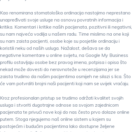
Kao renomirana stomatološka ordinacija nastojimo neprestano
unapređivati svoje usluge na osnovu povratnih informacija i
kritika. Komentari i kritike naših pacijenata, pozitivni ili negativni,
su nam najveća vodilja u našem radu. Time mislimo na one koji
su nam zaista pacijenti, osobe koje su posjetile ordinaciju i
koristili neku od naših usluga. Nažalost, dešava se da
negativne komentare u online svijetu, na Google My Business
profilu ostavljaju osobe bez pravog imena, potpisa i opisa što
nekad može dovesti do neravnoteže u recenzijama jer se
zaista trudimo da našim pacijentima osmijeh ne silazi s lica. Što
će vam potvrditi brojni naši pacijenti koji nam se uvijek vraćaju.
Kroz profesionalan pristup se trudimo održati kvalitet svojih
usluga i stvoriti dugotrajne odnose sa svojom zajednicom
pacijenata te privući nove koji do nas često prvo dolaze online
putem. Stoga njegujemo naš online sistem u kojem su
postojećim i budućim pacijentima lako dostupne željene