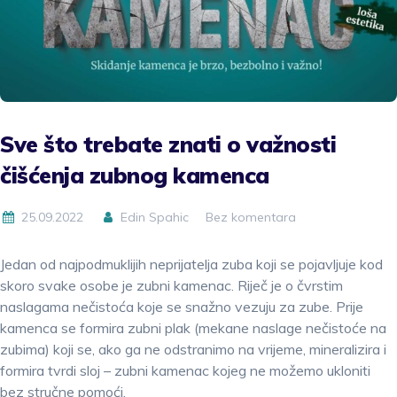
Sve što trebate znati o važnosti
čišćenja zubnog kamenca
25.09.2022
Edin Spahic
Bez komentara
Jedan od najpodmuklijih neprijatelja zuba koji se pojavljuje kod
skoro svake osobe je zubni kamenac. Riječ je o čvrstim
naslagama nečistoća koje se snažno vezuju za zube. Prije
kamenca se formira zubni plak (mekane naslage nečistoće na
zubima) koji se, ako ga ne odstranimo na vrijeme, mineralizira i
formira tvrdi sloj – zubni kamenac kojeg ne možemo ukloniti
bez stručne pomoći.