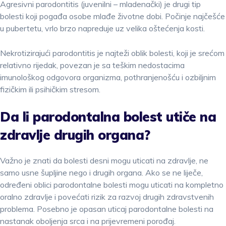
Agresivni parodontitis (juvenilni – mladenački) je drugi tip
bolesti koji pogađa osobe mlađe životne dobi. Počinje najčešće
u pubertetu, vrlo brzo napreduje uz velika oštećenja kosti.
Nekrotizirajući parodontitis je najteži oblik bolesti, koji je srećom
relativno rijedak, povezan je sa teškim nedostacima
imunološkog odgovora organizma, pothranjenošću i ozbiljnim
fizičkim ili psihičkim stresom.
Da li parodontalna bolest utiče na
zdravlje drugih organa?
Važno je znati da bolesti desni mogu uticati na zdravlje, ne
samo usne šupljine nego i drugih organa. Ako se ne liječe,
određeni oblici parodontalne bolesti mogu uticati na kompletno
oralno zdravlje i povećati rizik za razvoj drugih zdravstvenih
problema. Posebno je opasan uticaj parodontalne bolesti na
nastanak oboljenja srca i na prijevremeni porođaj.