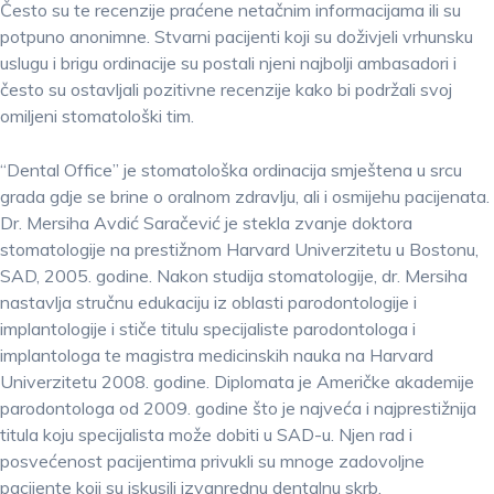
Često su te recenzije praćene netačnim informacijama ili su
potpuno anonimne. Stvarni pacijenti koji su doživjeli vrhunsku
uslugu i brigu ordinacije su postali njeni najbolji ambasadori i
često su ostavljali pozitivne recenzije kako bi podržali svoj
omiljeni stomatološki tim.
“Dental Office” je stomatološka ordinacija smještena u srcu
grada gdje se brine o oralnom zdravlju, ali i osmijehu pacijenata.
Dr. Mersiha Avdić Saračević je stekla zvanje doktora
stomatologije na prestižnom Harvard Univerzitetu u Bostonu,
SAD, 2005. godine. Nakon studija stomatologije, dr. Mersiha
nastavlja stručnu edukaciju iz oblasti parodontologije i
implantologije i stiče titulu specijaliste parodontologa i
implantologa te magistra medicinskih nauka na Harvard
Univerzitetu 2008. godine. Diplomata je Američke akademije
parodontologa od 2009. godine što je najveća i najprestižnija
titula koju specijalista može dobiti u SAD-u. Njen rad i
posvećenost pacijentima privukli su mnoge zadovoljne
pacijente koji su iskusili izvanrednu dentalnu skrb.