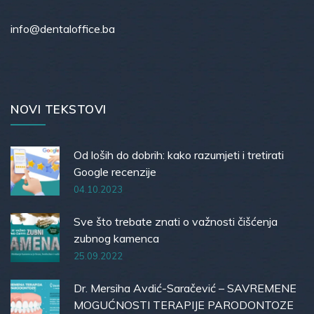
info@dentaloffice.ba
NOVI TEKSTOVI
Od loših do dobrih: kako razumjeti i tretirati
Google recenzije
04.10.2023
Sve što trebate znati o važnosti čišćenja
zubnog kamenca
25.09.2022
Dr. Mersiha Avdić-Saračević – SAVREMENE
MOGUĆNOSTI TERAPIJE PARODONTOZE