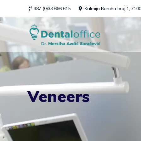
Skip
387 (0)33 666 615
Kalmija Baruha broj 1, 710
to
content
Veneers