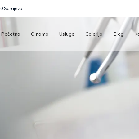
00 Sarajevo
Početna
O nama
Usluge
Galerija
Blog
K