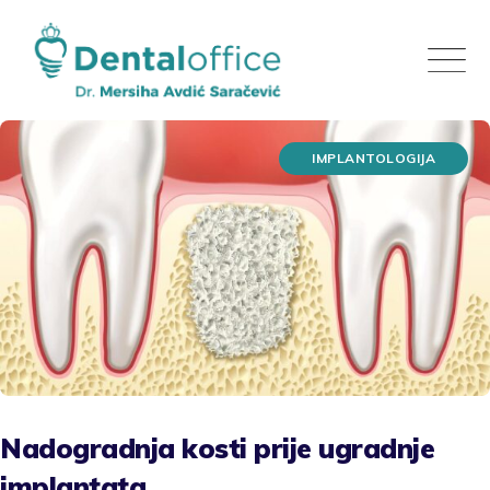
Skip
to
content
IMPLANTOLOGIJA
Nadogradnja kosti prije ugradnje
implantata