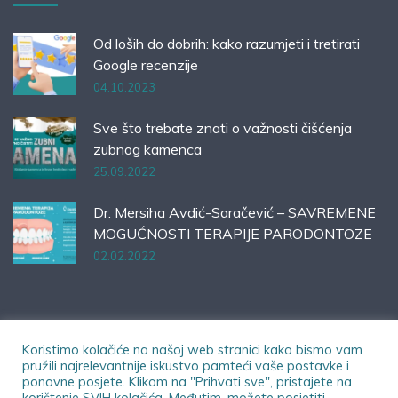
Od loših do dobrih: kako razumjeti i tretirati
Google recenzije
04.10.2023
Sve što trebate znati o važnosti čišćenja
zubnog kamenca
25.09.2022
Dr. Mersiha Avdić-Saračević – SAVREMENE
MOGUĆNOSTI TERAPIJE PARODONTOZE
02.02.2022
Koristimo kolačiće na našoj web stranici kako bismo vam
pružili najrelevantnije iskustvo pamteći vaše postavke i
ponovne posjete. Klikom na "Prihvati sve", pristajete na
© 2023 Dental Office | Sva prava zadržana.
korištenje SVIH kolačića. Međutim, možete posjetiti