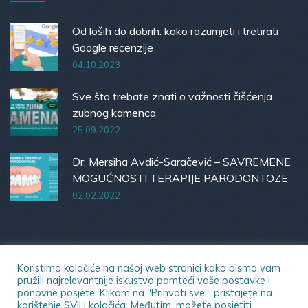
Od loših do dobrih: kako razumjeti i tretirati
Google recenzije
04.10.2023
Sve što trebate znati o važnosti čišćenja
zubnog kamenca
25.09.2022
Dr. Mersiha Avdić-Saračević – SAVREMENE
MOGUĆNOSTI TERAPIJE PARODONTOZE
02.02.2022
Koristimo kolačiće na našoj web stranici kako bismo vam
pružili najrelevantnije iskustvo pamteći vaše postavke i
ponovne posjete. Klikom na "Prihvati sve", pristajete na
© 2023 Dental Office | Sva prava zadržana.
korištenje SVIH kolačića. Međutim, možete posjetiti