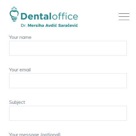
Skip
to
content
Your name
Your email
Subject
Your message (optional)