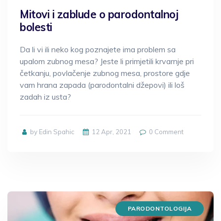
Mitovi i zablude o parodontalnoj
bolesti
Da li vi ili neko kog poznajete ima problem sa
upalom zubnog mesa? Jeste li primjetili krvarnje pri
četkanju, povlačenje zubnog mesa, prostore gdje
vam hrana zapada (parodontalni džepovi) ili loš
zadah iz usta?
by Edin Spahic
12 Apr, 2021
0
Comment
PARODONTOLOGIJA