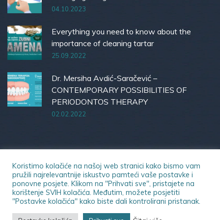
04.10.2023
Everything you need to know about the
importance of cleaning tartar
25.09.2022
Dr. Mersiha Avdić-Saračević –
CONTEMPORARY POSSIBILITIES OF
PERIODONTOS THERAPY
02.02.2022
Koristimo kolačiće na našoj web stranici kako bismo vam
pružili najrelevantnije iskustvo pamteći vaše postavke i
ponovne posjete. Klikom na "Prihvati sve", pristajete na
© 2023 Dental Office | All rights reserved.
korištenje SVIH kolačića. Međutim, možete posjetiti
"Postavke kolačića" kako biste dali kontrolirani pristanak.