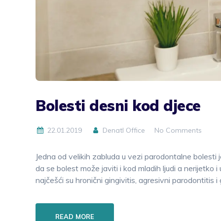
Bolesti desni kod djece
22.01.2019
Denatl Office
No Comments
Jedna od velikih zabluda u vezi parodontalne bolesti je 
da se bolest može javiti i kod mladih ljudi a nerijetko i 
najčešći su hronični gingivitis, agresivni parodontitis i
READ MORE