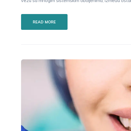
vezu sa mnogim sistemskim oboljenima, između ostalo
READ MORE