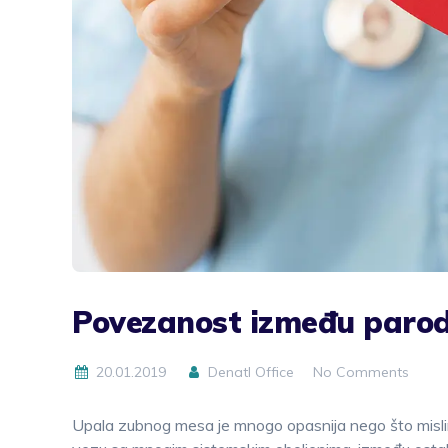
Povezanost između parodo
20.01.2019
Denatl Office
No Comments
Upala zubnog mesa je mnogo opasnija nego što mislim