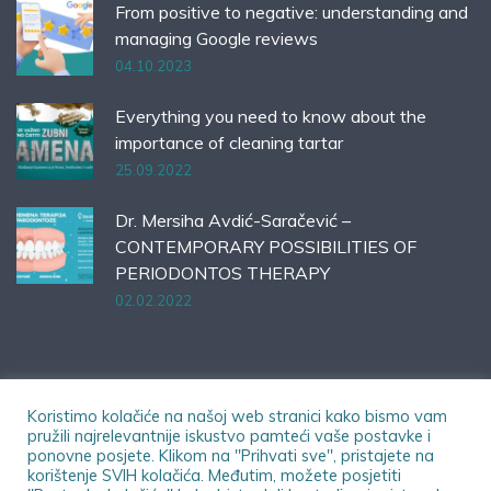
From positive to negative: understanding and
managing Google reviews
04.10.2023
Everything you need to know about the
importance of cleaning tartar
25.09.2022
Dr. Mersiha Avdić-Saračević –
CONTEMPORARY POSSIBILITIES OF
PERIODONTOS THERAPY
02.02.2022
Koristimo kolačiće na našoj web stranici kako bismo vam
pružili najrelevantnije iskustvo pamteći vaše postavke i
ponovne posjete. Klikom na "Prihvati sve", pristajete na
© 2023 Dental Office | All rights reserved.
korištenje SVIH kolačića. Međutim, možete posjetiti